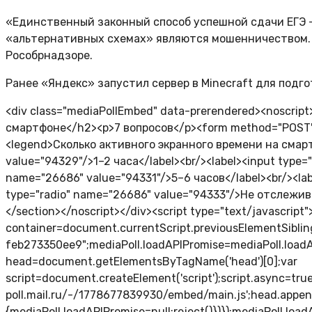
«Единственный законный способ успешной сдачи ЕГЭ 
«альтернативных схемах» являются мошенничеством. С
Рособрнадзоре.
Ранее «Яндекс» запустил сервер в Minecraft для подгот
<div class="mediaPollEmbed" data-prerendered><noscrip
смартфоне</h2><p>7 вопросов</p><form method="POST" a
<legend>Сколько активного экранного времени на смарт
value="94329"/>1–2 часа</label><br/><label><input type=
name="26686" value="94331"/>5–6 часов</label><br/><lab
type="radio" name="26686" value="94333"/>Не отслежива
</section></noscript></div><script type="text/javascript
container=document.currentScript.previousElementSibli
feb273350ee9";mediaPoll.loadAPIPromise=mediaPoll.loadAPI
head=document.getElementsByTagName('head')[0];var
script=document.createElement('script');script.async=true;
poll.mail.ru/-/1778677839930/embed/main.js';head.appendC
{mediaPoll.loadAPIPromise=null;reject()})});mediaPoll.loa